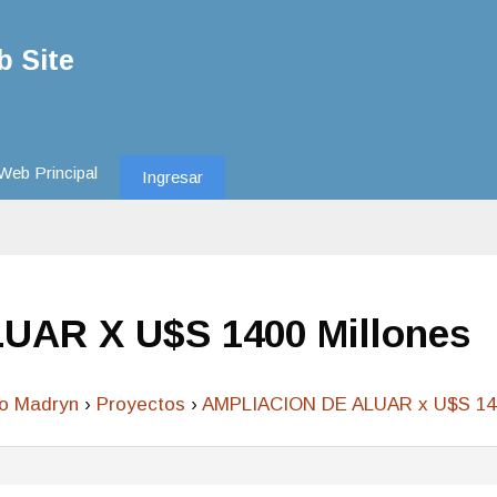
 Site
Web Principal
Ingresar
UAR X U$S 1400 Millones
to Madryn
›
Proyectos
›
AMPLIACION DE ALUAR x U$S 140