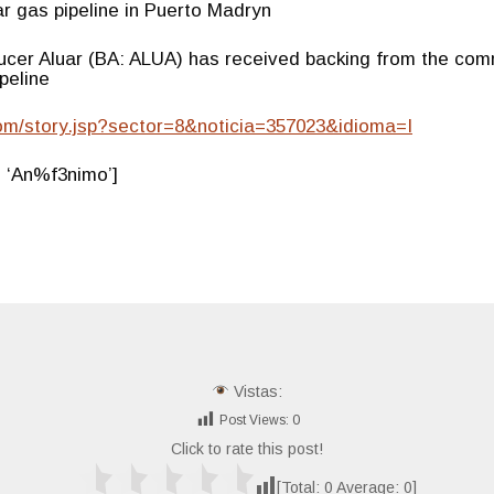
ar gas pipeline in Puerto Madryn
ucer Aluar (BA: ALUA) has received backing from the com
peline
om/story.jsp?sector=8&noticia=357023&idioma=I
 ‘An%f3nimo’]
Vistas:
Post Views:
0
Click to rate this post!
[Total:
0
Average:
0
]