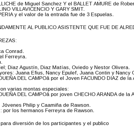
ICHE de Miguel Sanchez Y el BALLET AMURE de Robert
ULINO VILLAVICENCIO Y GARY SMIT.
IA y el valor de la entrada fue de 3 Espuelas.
DAMENTE AL PUBLICO ASISTENTE QUE FUE DE ALRED
REZAS:
ca Conrad.
l Ferreyra.
n.
l; Diaz Agustín, Diaz Matías, Oviedo y Nestor Olivera.
ores: Juana Efius, Nancy Epulef, Juana Contin y Nancy 
 LA DUEÑA DEL CAMPOâ por el Joven FACUNDO DIAZ de l
ron varias montas especiales:
 LA DUEÑA DEL CAMPOâ por joven CHECHO ARANDA de la
s Jóvenes Philip y Caamiña de Rawson.
: por los hermanos Ferreyra de Rawson.
ara diversión de los participantes y el publico