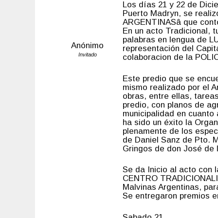
Los días 21 y 22 de Dici
Puerto Madryn, se realiz
ARGENTINASâ que contó
En un acto Tradicional, 
palabras en lengua de L
Anónimo
representación del Capit
Invitado
colaboracion de la POL
Este predio que se encue
mismo realizado por el A
obras, entre ellas, tarea
predio, con planos de ag
municipalidad en cuanto 
ha sido un éxito la Orga
plenamente de los espec
de Daniel Sanz de Pto. M
Gringos de don José de 
Se da Inicio al acto con
CENTRO TRADICIONALISTA 
Malvinas Argentinas, p
Se entregaron premios e
Sabado 21