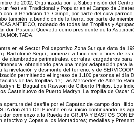
embre de 2002, Organizada por la Subcomisión del Centro 
o un festival Tradicional y Popular,en el Campo de Jine
 con la Bendición del Campo, por parte del cura párro
tubo también la bendición de la tierra, por parte de mi
UCAS ANTIECO, rodeado de todas las Tropillas y Agrupac
án don Pascual Quevedo como presidente de la Asociación
ICIA MONTADA.
ntra en el Sector Polideportivo Zona Sur que data de 199
rq. Bartolomé Seguí, comenzó a funcionar a fines de este
s de alambrados perimetrales, corrales, cargaderos para t
rimensura; obteniendo para una mejor adaptación para la 
a la nivelación y desmonte del terreno, y de SERVICOOP la
nización permitiendo el ingreso de 1.100 personas el día D
táculos de las tropillas de; Las Mercedes de Alberto Ra
adryn, El Bagual de Rawson de Gilberto Philips, Los Ind
los Castelnuovo de Puerto Madryn, La tropilla de Oscar 
 la apertura del desfile por el Capataz de campo don Hild
don Aldo Del Pueche en su inicio continuando las agru
ara dar comienzo a la Rueda de GRUPA Y BASTOS CON 
n efectivo y Copas a los Montadores; medallas y Present