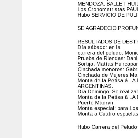
MENDOZA, BALLET HUILL
Los Cronometristas PA
Hubo SERVICIO DE PULPER
SE AGRADECIO PROFUN
RESULTADOS DE DEST
Día sábado: en la
carrera del peludo: Moni
Prueba de Riendas: Danie
Sortija: Matías Huircapa
Cinchada menores: Gabrie
Cinchada de Mujeres May
Monta de la Petisa â
ARGENTINAS.
Día Domingo: Se realiza
Monta de la Petisa â
Puerto Madryn.
Monta especial: para Lo
Monta a Cuatro espuelas
Hubo Carrera del Peludo p