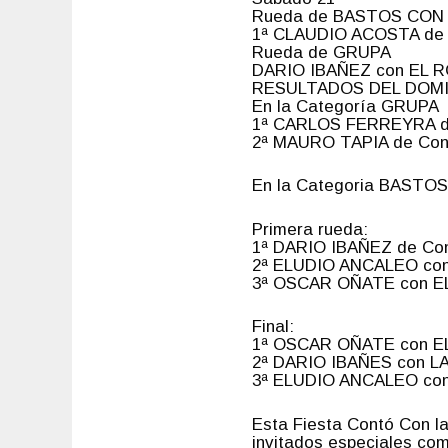
Rueda de BASTOS CON
1ª CLAUDIO ACOSTA de S
Rueda de GRUPA
DARIO IBAÑEZ con EL R
RESULTADOS DEL DOM
En la Categoría GRUPA
1ª CARLOS FERREYRA de
2ª MAURO TAPIA de Con
En la Categoria BAST
Primera rueda:
1ª DARIO IBAÑEZ de Con
2ª ELUDIO ANCALEO con
3ª OSCAR OÑATE con EL 
Final:
1ª OSCAR OÑATE con EL
2ª DARIO IBAÑES con L
3ª ELUDIO ANCALEO con
Esta Fiesta Contó Con 
invitados especiales 