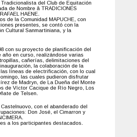
Tradicionalista del Club de Equitación
teada de Nombre â TRADICIONES
co RAFAEL HAENE.
embros de la Comunidad MAPUCHE, con
iones presentes, se contó con la
 Cultural Sanmartiniana, y la
8 con su proyecto de planificación del
 año en curso, realizándose varias
ropillas, cañerías, delimitaciones del
inauguración, la colaboración de la
s líneas de electrificación, con lo cual
omingo, las cuales pudieron disfrutar
mírez de Madryn, de La Dueña del Monte
ios de Víctor Cacique de Río Negro, Los
Oñate de Telsen.
o Castelnuovo, con el abanderado del
paciones: Don José, el Cimarron y
ENCIMERA.
es a los participantes destacados.