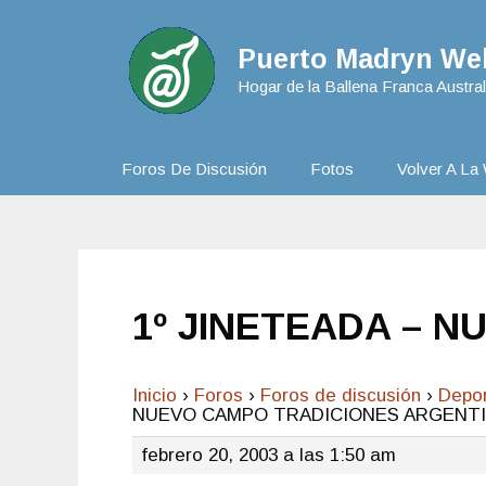
Puerto Madryn Web
Hogar de la Ballena Franca Austral
Foros De Discusión
Fotos
Volver A La 
1º JINETEADA – 
Inicio
›
Foros
›
Foros de discusión
›
Depo
NUEVO CAMPO TRADICIONES ARGENT
febrero 20, 2003 a las 1:50 am