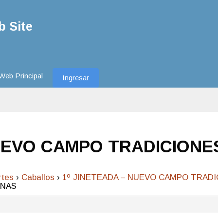
 Site
Web Principal
Ingresar
NUEVO CAMPO TRADICION
rtes
›
Caballos
›
1º JINETEADA – NUEVO CAMPO TRAD
INAS